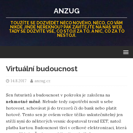
ANZUG
TOUŽÍTE SE DOZVĚDĚT NĚCO NOVÉHO, NĚCO, CO VÁM
NIKDE JINDE NEŘEKNOU? PAK ZAVÍTEJTE NA NÁŠ WEB.
TADY SE DOZVÍTE VŠE, CO STOJÍ ZA TO. A NIC, CO ZA TO
NESTOJÍ.
Virtuální budoucnost
14.8.2017
anzug.cz
Sen futuristů a budoucnost v pokroku je založena na
nehmotné měně
. Nebude tedy zapotřebí nosit u sebe
hotovost, schovávat ji do trezorů či do bank nebo platit
hotově. Tento sen je ovšem velice těžko uskutečnitelný jen
stěží nyní do některých vesnic doputoval trend EET, natož
platba kartou. Budoucnost tkví v celkové elektronizaci, která