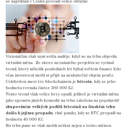
se například v Česku provádí velice obtížně.
Vizionářům však nyní svitla naděje, když se na trhu objevila
virtuální měna
. Ze skoro neznámého projektu se vyvinul
trend, který několik posledních let hýbal světem financí. Kdo
včas investoval mohl si přijít na neskutečný objem peněz.
Celebritou mezi tzv. blockchainem je
bitcoin
, kdy se jeho
hodnota rovnala částce 300 000 Kč.
Tento trend však velice brzy opadl, jelikož je virtuální měna
jako spoustu jiných komodit na trhu založena na popularitě
skupováním velkých podílů bitcoinů na čínském trhu
došlo k jejímu propadu
, vlně paniky, kdy se BTC propadl na
hodnotu 40 000 Kč.
Na trhu jsme se však mohli setkat nejen s touto měnou.