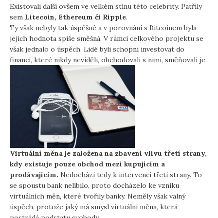
Existovali další ovšem ve velkém stínu této celebrity. Patřily
sem
Litecoin, Ethereum či Ripple
.
Ty však nebyly tak úspěšné a v porovnání s Bitcoinem byla
jejich hodnota spíše směšná. V rámci celkového projektu se
však jednalo o úspěch. Lidé byli schopni investovat do
financí, které nikdy neviděli, obchodovali s nimi, směňovali je.
Virtuální měna je založena na zbavení vlivu třetí strany,
kdy existuje pouze obchod mezi kupujícím a
prodávajícím.
Nedochází tedy k intervenci třetí strany. To
se spoustu bank nelíbilo, proto docházelo ke vzniku
virtuálních měn, které tvořily banky. Neměly však valný
úspěch, protože jaký má smysl virtuální měna, která
postrádá podstatu svobody.