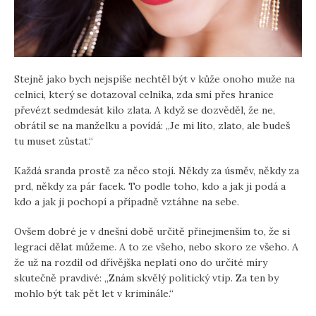
Stejně jako bych nejspíše nechtěl být v kůže onoho muže na
celnici, který se dotazoval celníka, zda smí přes hranice
převézt sedmdesát kilo zlata. A když se dozvěděl, že ne,
obrátil se na manželku a povídá: „Je mi líto, zlato, ale budeš
tu muset zůstat.“
Každá sranda prostě za něco stojí. Někdy za úsměv, někdy za
prd, někdy za pár facek. To podle toho, kdo a jak ji podá a
kdo a jak ji pochopí a případně vztáhne na sebe.
Ovšem dobré je v dnešní době určitě přinejmenším to, že si
legraci dělat můžeme. A to ze všeho, nebo skoro ze všeho. A
že už na rozdíl od dřívějška neplatí ono do určité míry
skutečně pravdivé: „Znám skvělý politický vtip. Za ten by
mohlo být tak pět let v kriminále.“