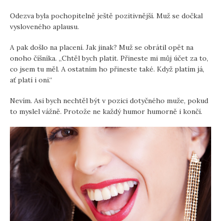
Odezva byla pochopitelně ještě pozitivnější. Muž se dočkal
vysloveného aplausu.
A pak došlo na placení. Jak jinak? Muž se obrátil opět na
onoho číšníka. „Chtěl bych platit. Přineste mi můj účet za to,
co jsem tu měl. A ostatním ho přineste také. Když platím já,
ať platí i oni.“
Nevím. Asi bych nechtěl být v pozici dotyčného muže, pokud
to myslel vážně. Protože ne každý humor humorně i končí.