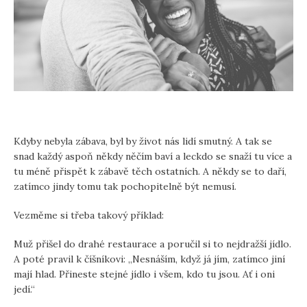
Kdyby nebyla zábava, byl by život nás lidí smutný. A tak se
snad každý aspoň někdy něčím baví a leckdo se snaží tu více a
tu méně přispět k zábavě těch ostatních. A někdy se to daří,
zatímco jindy tomu tak pochopitelně být nemusí.
Vezměme si třeba takový příklad:
Muž přišel do drahé restaurace a poručil si to nejdražší jídlo.
A poté pravil k číšníkovi: „Nesnáším, když já jím, zatímco jiní
mají hlad. Přineste stejné jídlo i všem, kdo tu jsou. Ať i oni
jedí.“