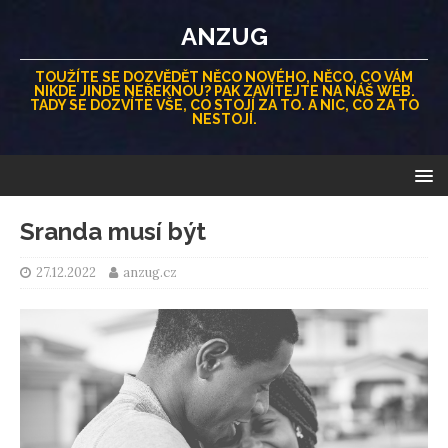
ANZUG
TOUŽÍTE SE DOZVĚDĚT NĚCO NOVÉHO, NĚCO, CO VÁM
NIKDE JINDE NEŘEKNOU? PAK ZAVÍTEJTE NA NÁŠ WEB.
TADY SE DOZVÍTE VŠE, CO STOJÍ ZA TO. A NIC, CO ZA TO
NESTOJÍ.
Sranda musí být
27.12.2022
anzug.cz