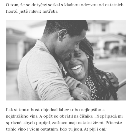
O tom, že se dotyčný setkal s kladnou odezvou od ostatních
hostů, jistě mluvit netřeba.
Pak si tento host objednal láhev toho nejlepšího a
nejdražšího vína. A opět se obrátil na číšníka: „Nepřipadá mi
správné, abych popíjel, zatímco mají ostatní žízeň. Přineste
tohle víno i všem ostatním, kdo tu jsou. Ať pijí i oni.“