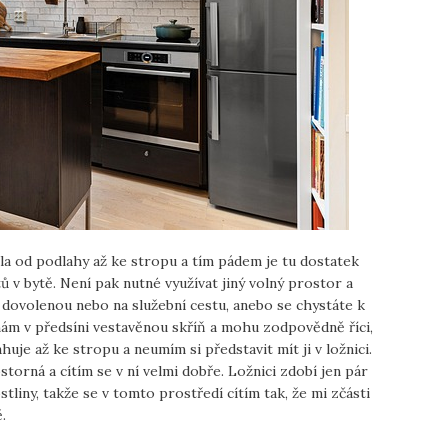
dla od podlahy až ke stropu a tím pádem je tu dostatek
 v bytě. Není pak nutné využívat jiný volný prostor a
 dovolenou nebo na služební cestu, anebo se chystáte k
m v předsíni vestavěnou skříň a mohu zodpovědně říci,
uje až ke stropu a neumím si představit mít ji v ložnici.
torná a cítím se v ní velmi dobře. Ložnici zdobí jen pár
liny, takže se v tomto prostředí cítím tak, že mi zčásti
.