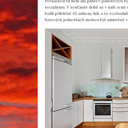
Překážkou tu není ani panel v panelových by
socialismu. V současné době se v naší zemi 
bydlí přibližně tři miliony lidí, a to rozho
bytových jednotkách mohou být umístěné ve