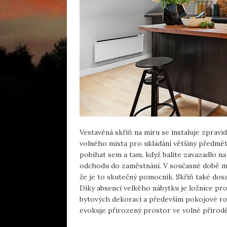
Vestavěná skříň na míru se instaluje zpravi
volného místa pro ukládání většiny předmětů
pobíhat sem a tam, když balíte zavazadlo na
odchodu do zaměstnání. V současné době má
že je to skutečný pomocník. Skříň také dosah
Díky absenci velkého nábytku je ložnice pros
bytových dekorací a především pokojové rost
evokuje přirozený prostor ve volné přírodě