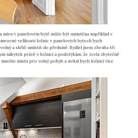
a míru v panelovém bytě může být umístěna například v
omezené velikosti ložnic v panelových bytech bych
lný a skříň umístit do předsíně. Bydlel jsem zhruba tři
yní nábytek právě v ložnici a podotýkám, že zcela zbytečně
 mnoho místa pro volný pohyb a uvítal bych ložnici více