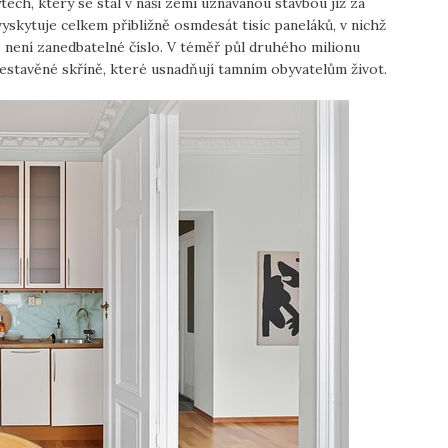
tech, který se stal v naší zemi uznávanou stavbou již za
vyskytuje celkem přibližně osmdesát tisíc paneláků, v nichž
dně není zanedbatelné číslo. V téměř půl druhého milionu
stavěné skříně, které usnadňují tamním obyvatelům život.