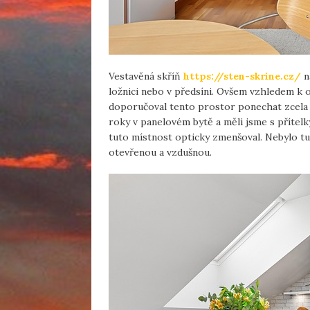
Vestavěná skříň
https://sten-skrine.cz/
n
ložnici nebo v předsíni. Ovšem vzhledem k 
doporučoval tento prostor ponechat zcela vo
roky v panelovém bytě a měli jsme s přítelk
tuto místnost opticky zmenšoval. Nebylo tu
otevřenou a vzdušnou.