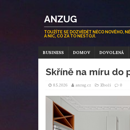
ANZUG
TOUŽÍTE SE DOZVĚDĚT NĚCO NOVÉHO, NĚCO
A NIC, CO ZA TO NESTOJÍ.
BUSINESS
DOMOV
DOVOLENÁ
Skříně na míru do
8.5.2026
anzug.cz
Zboží
0