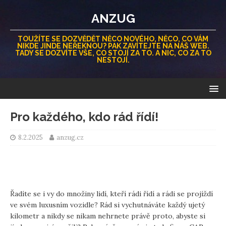
ANZUG
TOUŽÍTE SE DOZVĚDĚT NĚCO NOVÉHO, NĚCO, CO VÁM
NIKDE JINDE NEŘEKNOU? PAK ZAVÍTEJTE NA NÁŠ WEB.
TADY SE DOZVÍTE VŠE, CO STOJÍ ZA TO. A NIC, CO ZA TO
NESTOJÍ.
Pro každého, kdo rád řídí!
8.2.2025
anzug.cz
Řadíte se i vy do množiny lidí, kteří rádi řídí a rádi se projíždí
ve svém luxusním vozidle? Rád si vychutnáváte každý ujetý
kilometr a nikdy se nikam nehrnete právě proto, abyste si