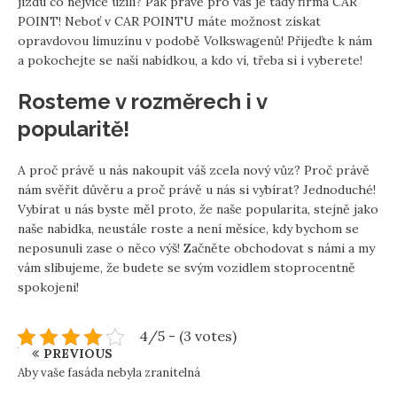
jízdu co nejvíce užili? Pak právě pro vás je tady firma CAR
POINT! Neboť v CAR POINTU máte možnost získat
opravdovou limuzínu v podobě
Volkswagenů
! Přijeďte k nám
a pokochejte se naší nabídkou, a kdo ví, třeba si i vyberete!
Rosteme v rozměrech i v
popularitě!
A proč právě u nás nakoupit váš zcela nový vůz? Proč právě
nám svěřit důvěru a proč právě u nás si vybírat? Jednoduché!
Vybírat u nás byste měl proto, že naše popularita, stejně jako
naše nabídka, neustále roste a není měsíce, kdy bychom se
neposunuli zase o něco výš! Začněte obchodovat s námi a my
vám slibujeme, že budete se svým vozidlem stoprocentně
spokojeni!
4/5 - (3 votes)
PREVIOUS
Aby vaše fasáda nebyla zranitelná