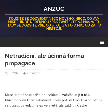
ANZUG
TOUŽÍTE SE DOZVĚDĚT NĚCO NOVÉHO, NĚCO, CO VÁM
NIKDE JINDE NEŘEKNOU? PAK ZAVÍTEJTE NA NÁŠ WEB.
TADY SE DOZVÍTE VŠE, CO STOJÍ ZA TO. A NIC, CO ZA TO
NESTOJÍ.
Netradiční, ale účinná forma
propagace
5.7.2025
anzug.cz
Máte-li možnost zařídit si reklamu, zařiďte si ji u nás.
Můžeme Vám totiž nabídnout levný
potisk triček Brno
, který
se ovšem osvědčil nejen ve světě, ale také i v České