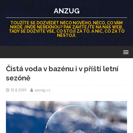
ANZUG
TOUŽÍTE SE DOZVĚDĚT NĚCO NOVÉHO, NĚCO, CO VÁM
NIKDE JINDE NEŘEKNOU? PAK ZAVÍTEJTE NA NÁŠ WEB.
TADY SE DOZVÍTE VŠE, CO STOJÍ ZA TO. A NIC, CO ZA TO
NESTOJÍ.
Čistá voda v bazénu i v příští letní
sezóně
15.8.2019
anzug.cz