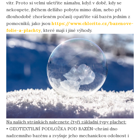
vítr. Proto si velmi ušetříte námahu, když v době, kdy se
nekoupete, (během delšího pobytu mimo dům, nebo při
dlouhodobě zhoršeném počasí) opatříte váš bazén jedním z
pomocníků, jako jsou
https://www.chlorito.cz/bazenove-
folie-a-plachty
, které mají i jiné výhody.
Na našich stránkách naleznete čtyři základní typy plachet:
• GEOTEXTILNÍ PODLOŽKA POD BAZÉN-chrání dno
nadzemního bazénu a zvyšuje jeho mechanickou odolnost i