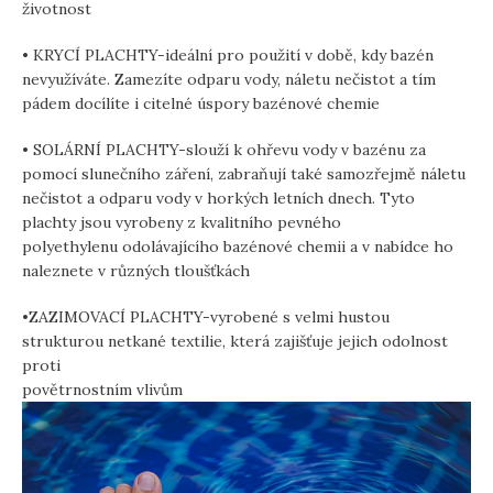
životnost
• KRYCÍ PLACHTY-ideální pro použití v době, kdy bazén
nevyužíváte. Zamezíte odparu vody, náletu nečistot a tím
pádem docílíte i citelné úspory bazénové chemie
• SOLÁRNÍ PLACHTY-slouží k ohřevu vody v bazénu za
pomocí slunečního záření, zabraňují také samozřejmě náletu
nečistot a odparu vody v horkých letních dnech. Tyto
plachty jsou vyrobeny z kvalitního pevného
polyethylenu odolávajícího bazénové chemii a v nabídce ho
naleznete v různých tloušťkách
•ZAZIMOVACÍ PLACHTY-vyrobené s velmi hustou
strukturou netkané textilie, která zajišťuje jejich odolnost
proti
povětrnostním vlivům